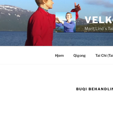
Skip
to
content
VELK
Marit Lind´s Ta
Hjem
Qigong
Tai Chi (Tai
BUQI BEHANDLI