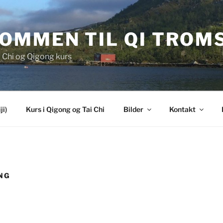
OMMEN TIL QI TROM
i Chi og Qigong kurs
ji)
Kurs i Qigong og Tai Chi
Bilder
Kontakt
NG