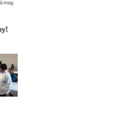
på meg.
y!